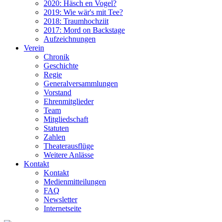
2020: Häsch en Vogel?
2019: Wie wär's mit Tee?
2018: Traumhochziit
2017: Mord on Backstage
Aufzeichnungen
Verein
Chronik
Geschichte
Regie
Generalversammlungen
Vorstand
Ehrenmitglieder
Team
Mitgliedschaft
Statuten
Zahlen
Theaterausflüge
Weitere Anlässe
Kontakt
Kontakt
Medienmitteilungen
FAQ
Newsletter
Internetseite