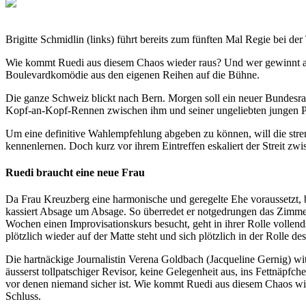
Brigitte Schmidlin (links) führt bereits zum fünften Mal Regie bei de
Wie kommt Ruedi aus diesem Chaos wieder raus? Und wer gewinnt am 
Boulevardkomödie aus den eigenen Reihen auf die Bühne.
Die ganze Schweiz blickt nach Bern. Morgen soll ein neuer Bundesrat
Kopf-an-Kopf-Rennen zwischen ihm und seiner ungeliebten jungen Part
Um eine definitive Wahlempfehlung abgeben zu können, will die stren
kennenlernen. Doch kurz vor ihrem Eintreffen eskaliert der Streit zw
Ruedi braucht eine neue Frau
Da Frau Kreuzberg eine harmonische und geregelte Ehe voraussetzt, b
kassiert Absage um Absage. So überredet er notgedrungen das Zimmer
Wochen einen Improvisationskurs besucht, geht in ihrer Rolle vollend
plötzlich wieder auf der Matte steht und sich plötzlich in der Rolle 
Die hartnäckige Journalistin Verena Goldbach (Jacqueline Gernig) witt
äusserst tollpatschiger Revisor, keine Gelegenheit aus, ins Fettnäpf
vor denen niemand sicher ist. Wie kommt Ruedi aus diesem Chaos wi
Schluss.