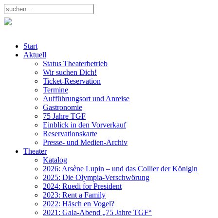
Start
Aktuell
Status Theaterbetrieb
Wir suchen Dich!
Ticket-Reservation
Termine
Aufführungsort und Anreise
Gastronomie
75 Jahre TGF
Einblick in den Vorverkauf
Reservationskarte
Presse- und Medien-Archiv
Theater
Katalog
2026: Arsène Lupin – und das Collier der Königin
2025: Die Olympia-Verschwörung
2024: Ruedi for President
2023: Rent a Family
2022: Häsch en Vogel?
2021: Gala-Abend „75 Jahre TGF“