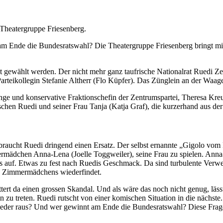
r Theatergruppe Friesenberg.
Ende die Bundesratswahl? Die Theatergruppe Friesenberg bringt mit i
 gewählt werden. Der nicht mehr ganz taufrische Nationalrat Ruedi Ze
eikollegin Stefanie Altherr (Flo Küpfer). Das Zünglein an der Waage sp
ge und konservative Fraktionschefin der Zen­trumspartei, Theresa Kreu
ischen Ruedi und seiner Frau Tanja (Katja Graf), die kurzerhand aus der
raucht Ruedi dringend einen Ersatz. Der selbst ernannte „Gigolo vom 
mädchen Anna-Lena (Joelle Toggweiler), seine Frau zu spielen. Anna-
s auf. Etwas zu fest nach Ruedis Geschmack. Da sind turbulente Verwec
des Zimmermädchens wiederfindet.
ert da einen grossen Skandal. Und als wäre das noch nicht genug, lässt 
chen zu treten. Ruedi rutscht von einer komischen Situation in die näc
eder raus? Und wer gewinnt am Ende die Bundesratswahl? Diese Fragen