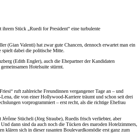
hrem Stück „Ruedi for President“ eine turbulente
ller (Gian Valenti) hat zwar gute Chancen, dennoch erwartet man ein
ielt dabei die politische Mitte.
zberg (Edith Engler), auch die Ehepartner der Kandi­daten
 gemein­samen Hotelsuite stürmt.
Friesi“ ruft zahlreiche Freundinnen vergangener Tage an – und
Lena, die von einer Hollywood-Karriere träumt und schon seit drei
hslungen vorprogrammiert – erst recht, als die richtige Ehefrau
Jérôme Stücheli (Jörg Straube), Ruedis frisch verliebter, aber
hste. Und dann sind da auch noch die Tücken des maroden Hotelzimmers,
 klären sich in dieser rasanten Boulevardkomödie erst ganz zum