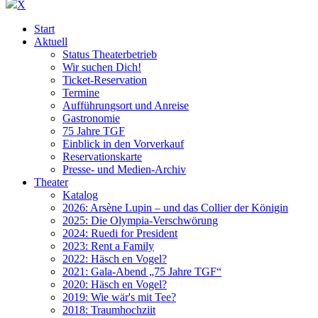
X
Start
Aktuell
Status Theaterbetrieb
Wir suchen Dich!
Ticket-Reservation
Termine
Aufführungsort und Anreise
Gastronomie
75 Jahre TGF
Einblick in den Vorverkauf
Reservationskarte
Presse- und Medien-Archiv
Theater
Katalog
2026: Arsène Lupin – und das Collier der Königin
2025: Die Olympia-Verschwörung
2024: Ruedi for President
2023: Rent a Family
2022: Häsch en Vogel?
2021: Gala-Abend „75 Jahre TGF“
2020: Häsch en Vogel?
2019: Wie wär's mit Tee?
2018: Traumhochziit