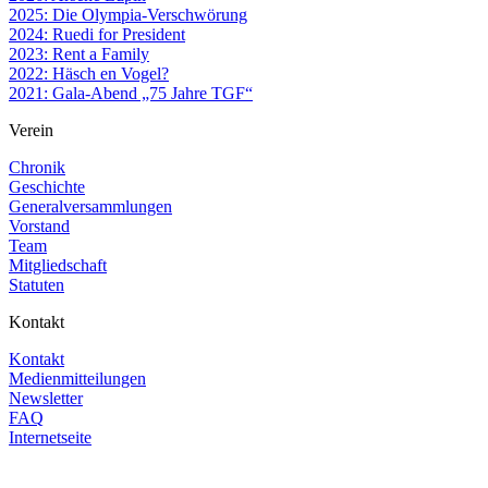
2025: Die Olympia-Verschwörung
2024: Ruedi for President
2023: Rent a Family
2022: Häsch en Vogel?
2021: Gala-Abend „75 Jahre TGF“
Verein
Chronik
Geschichte
Generalversammlungen
Vorstand
Team
Mitgliedschaft
Statuten
Kontakt
Kontakt
Medienmitteilungen
Newsletter
FAQ
Internetseite