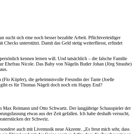
ucht sich eine noch besser bezahlte Arbeit. Pflichtverteidiger
 Checks unterstützt. Damit das Geld stetig weiterfliesst, erfindet
persönlich kennen lernen will. Und tatsächlich – die falsche Familie
zur Ehefrau Nicole. Das Baby von Nägelis Butler Johan (Jörg Straube)
aus.
in (Flo Küpfer), die geheimnisvolle Freundin der Tante (Joelle
der gibt es für Thomas Nägeli doch noch ein Happy End?
von Max Reimann und Otto Schwartz. Der langjährige Schauspieler der
sprungsfassung etwas aus der Zeit gefallen. Ich habe deshalb versucht,
heaterstücken der Schweiz.
sbesondere auch mit Livemusik neue Akzente. „Es freut mich sehr, dass