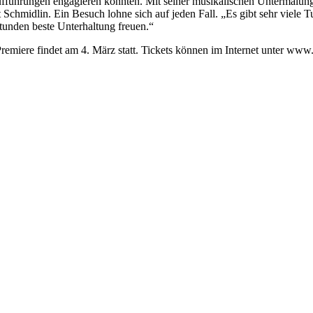
ufführungen engagieren konnten. Mit seiner musikalischen Untermalung
 Schmidlin. Ein Besuch lohne sich auf jeden Fall. „Es gibt sehr viele 
unden beste Unterhaltung freuen.“
emiere findet am 4. März statt. Tickets können im Internet unter www.