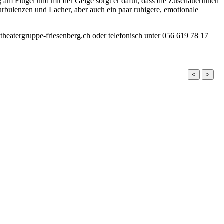
 am Flügel und mit der Geige sorgt er dafür, dass die Zuschauerinnen
Turbulenzen und Lacher, aber auch ein paar ruhigere, emotionale
theatergruppe-friesenberg.ch oder telefonisch unter 056 619 78 17
<
>