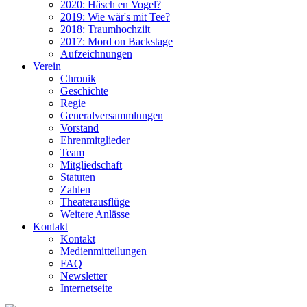
2020: Häsch en Vogel?
2019: Wie wär's mit Tee?
2018: Traumhochziit
2017: Mord on Backstage
Aufzeichnungen
Verein
Chronik
Geschichte
Regie
Generalversammlungen
Vorstand
Ehrenmitglieder
Team
Mitgliedschaft
Statuten
Zahlen
Theaterausflüge
Weitere Anlässe
Kontakt
Kontakt
Medienmitteilungen
FAQ
Newsletter
Internetseite