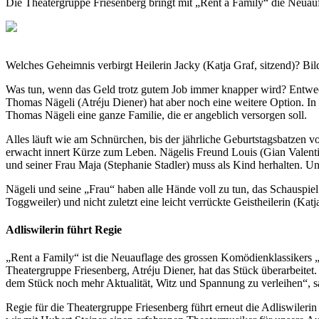
Die Theatergruppe Friesenberg bringt mit „Rent a Family“ die Neua
Welches Geheimnis verbirgt Heilerin Jacky (Katja Graf, sitzend)? Bil
Was tun, wenn das Geld trotz gutem Job immer knapper wird? Entwede
Thomas Nägeli (Atréju Diener) hat aber noch eine weitere Option. In In
Thomas Nägeli eine ganze Familie, die er angeblich versorgen soll.
Alles läuft wie am Schnürchen, bis der jährliche Geburtstagsbatzen vo
erwacht innert Kürze zum Leben. Nägelis Freund Louis (Gian Valenti)
und seiner Frau Maja (Stephanie Stadler) muss als Kind herhalten. 
Nägeli und seine „Frau“ haben alle Hände voll zu tun, das Schauspiel a
Toggweiler) und nicht zuletzt eine leicht verrückte Geistheilerin (K
Adliswilerin führt Regie
„Rent a Family“ ist die Neuauflage des grossen Komödienklassikers 
Theatergruppe Friesenberg, Atréju Diener, hat das Stück überarbeitet. 
dem Stück noch mehr Aktualität, Witz und Spannung zu verleihen“, sa
Regie für die Theatergruppe Friesenberg führt erneut die Adliswilerin