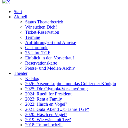
X
Start
Aktuell
Status Theaterbetrieb
Wir suchen Dich!
Ticket-Reservation
Termine
Aufführungsort und Anreise
Gastronomie
75 Jahre TGF
Einblick in den Vorverkauf
Reservationskarte
Presse- und Medien-Archiv
Theater
Katalog
2026: Arsène Lupin – und das Collier der Königin
2025: Die Olympia-Verschwörung
2024: Ruedi for President
2023: Rent a Family
2022: Häsch en Vogel?
2021: Gala-Abend „75 Jahre TGF“
2020: Häsch en Vogel?
2019: Wie wär's mit Tee?
2018: Traumhochziit