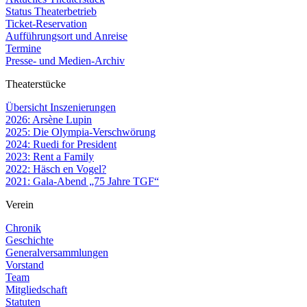
Status Theaterbetrieb
Ticket-Reservation
Aufführungsort und Anreise
Termine
Presse- und Medien-Archiv
Theaterstücke
Übersicht Inszenierungen
2026: Arsène Lupin
2025: Die Olympia-Verschwörung
2024: Ruedi for President
2023: Rent a Family
2022: Häsch en Vogel?
2021: Gala-Abend „75 Jahre TGF“
Verein
Chronik
Geschichte
Generalversammlungen
Vorstand
Team
Mitgliedschaft
Statuten