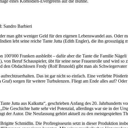
uflage eines Komödien-Evergreens auf die Bühne.
d: Sandro Barbieri
r man gibt weniger Geld für den eigenen Lebenswandel aus. Oder man s
dien lebt seine reiche Tante Jutta (Edith Engler), die ihn grosszügig mit
n 100'000 Franken ausbleibt – dafür aber die Tante die Familie Nägeli 
, von Beruf Schauspieler, übt für seine neue Frauenrolle und wird so 
Und den Obdachlosen Fredy (Rolf Brunold) gibt man als Schwiegervater 
ufrechtzuerhalten. Das ist gar nicht so einfach. Eine verliebte Pöstler
atja Graf) sorgen für weitere Turbulenzen. Fliegt am Ende alles auf? O
„Tante Jutta aus Kalkutta“, geschrieben Anfang des 20. Jahrhunderts 
„Die Geschichte hatte sehr viel Potenzial, allerdings war sie in der Ur
gt der Autor. Die Neufassung gehört aktuell zu den meistgespielten T
 Brigitte Schmidlin. Die Profiregisseurin setzt in dieser Produktion in