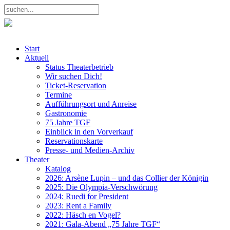
Start
Aktuell
Status Theaterbetrieb
Wir suchen Dich!
Ticket-Reservation
Termine
Aufführungsort und Anreise
Gastronomie
75 Jahre TGF
Einblick in den Vorverkauf
Reservationskarte
Presse- und Medien-Archiv
Theater
Katalog
2026: Arsène Lupin – und das Collier der Königin
2025: Die Olympia-Verschwörung
2024: Ruedi for President
2023: Rent a Family
2022: Häsch en Vogel?
2021: Gala-Abend „75 Jahre TGF“