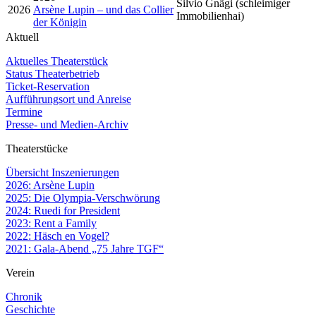
Silvio Gnägi (schleimiger
2026
Arsène Lupin – und das Collier
Immobilienhai)
der Königin
Aktuell
Aktuelles Theaterstück
Status Theaterbetrieb
Ticket-Reservation
Aufführungsort und Anreise
Termine
Presse- und Medien-Archiv
Theaterstücke
Übersicht Inszenierungen
2026: Arsène Lupin
2025: Die Olympia-Verschwörung
2024: Ruedi for President
2023: Rent a Family
2022: Häsch en Vogel?
2021: Gala-Abend „75 Jahre TGF“
Verein
Chronik
Geschichte