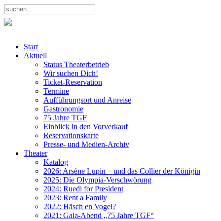
Start
Aktuell
Status Theaterbetrieb
Wir suchen Dich!
Ticket-Reservation
Termine
Aufführungsort und Anreise
Gastronomie
75 Jahre TGF
Einblick in den Vorverkauf
Reservationskarte
Presse- und Medien-Archiv
Theater
Katalog
2026: Arsène Lupin – und das Collier der Königin
2025: Die Olympia-Verschwörung
2024: Ruedi for President
2023: Rent a Family
2022: Häsch en Vogel?
2021: Gala-Abend „75 Jahre TGF“