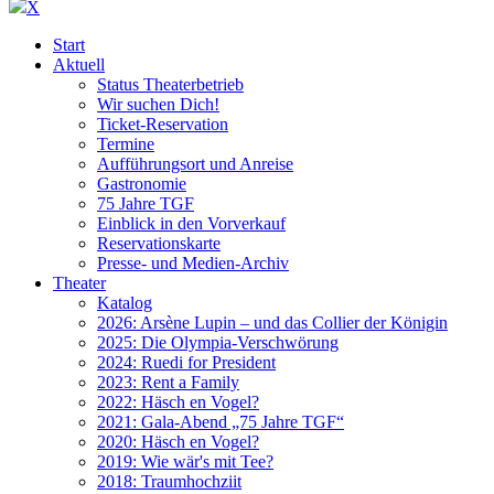
X
Start
Aktuell
Status Theaterbetrieb
Wir suchen Dich!
Ticket-Reservation
Termine
Aufführungsort und Anreise
Gastronomie
75 Jahre TGF
Einblick in den Vorverkauf
Reservationskarte
Presse- und Medien-Archiv
Theater
Katalog
2026: Arsène Lupin – und das Collier der Königin
2025: Die Olympia-Verschwörung
2024: Ruedi for President
2023: Rent a Family
2022: Häsch en Vogel?
2021: Gala-Abend „75 Jahre TGF“
2020: Häsch en Vogel?
2019: Wie wär's mit Tee?
2018: Traumhochziit