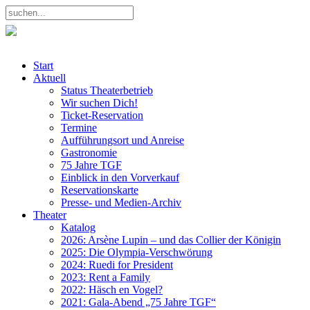
Start
Aktuell
Status Theaterbetrieb
Wir suchen Dich!
Ticket-Reservation
Termine
Aufführungsort und Anreise
Gastronomie
75 Jahre TGF
Einblick in den Vorverkauf
Reservationskarte
Presse- und Medien-Archiv
Theater
Katalog
2026: Arsène Lupin – und das Collier der Königin
2025: Die Olympia-Verschwörung
2024: Ruedi for President
2023: Rent a Family
2022: Häsch en Vogel?
2021: Gala-Abend „75 Jahre TGF“