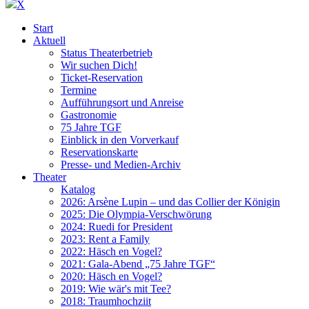
X
Start
Aktuell
Status Theaterbetrieb
Wir suchen Dich!
Ticket-Reservation
Termine
Aufführungsort und Anreise
Gastronomie
75 Jahre TGF
Einblick in den Vorverkauf
Reservationskarte
Presse- und Medien-Archiv
Theater
Katalog
2026: Arsène Lupin – und das Collier der Königin
2025: Die Olympia-Verschwörung
2024: Ruedi for President
2023: Rent a Family
2022: Häsch en Vogel?
2021: Gala-Abend „75 Jahre TGF“
2020: Häsch en Vogel?
2019: Wie wär's mit Tee?
2018: Traumhochziit