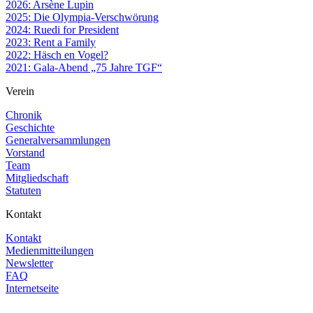
2026: Arsène Lupin
2025: Die Olympia-Verschwörung
2024: Ruedi for President
2023: Rent a Family
2022: Häsch en Vogel?
2021: Gala-Abend „75 Jahre TGF“
Verein
Chronik
Geschichte
Generalversammlungen
Vorstand
Team
Mitgliedschaft
Statuten
Kontakt
Kontakt
Medienmitteilungen
Newsletter
FAQ
Internetseite